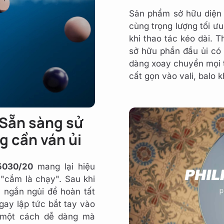
Sản phẩm sở hữu diện 
cùng trọng lượng tối ư
khi thao tác kéo dài. 
sở hữu phần đầu ủi có 
dàng xoay chuyển mọi tư
cất gọn vào vali, balo k
 Sẵn sàng sử
g cần ván ủi
5030/20
mang lại hiệu
 "cắm là chạy". Sau khi
y ngắn ngủi để hoàn tất
gay lập tức bắt tay vào
o một cách dễ dàng mà