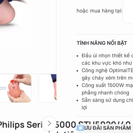
hoặc mua hàng tại:
TÍNH NĂNG NỔI BẬT
Đầu ủi nhọn thiết kế 
các khu vực khó như 
Công nghệ OptimalTE
gây cháy xém trên mọi
Công suất 1500W mạnh
phẳng nhanh chóng
Sẵn sàng sử dụng chỉ
lợi
 Philips Series 5000 STH5020/40
ƯU ĐÃI SẢN PHẨM