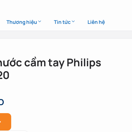
Thương hiệu
Tin tức
Liên hệ
nước cầm tay Philips
20
D