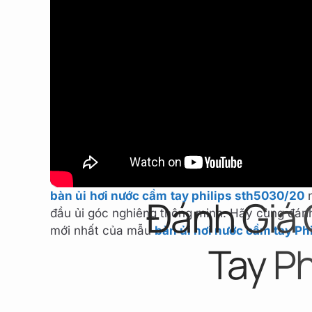
Bên cạnh câu hỏi dòng
bàn ủi hơi nước đứng P
hơi nước cầm tay
nhỏ gọn đang ngày càng lên
bàn ủi hơi nước cầm tay philips sth5030/20
n
Đánh Giá 
đầu ủi góc nghiêng thông minh. Hãy cùng đánh
mới nhất của mẫu
bàn ủi hơi nước cầm tay Phi
Tay P