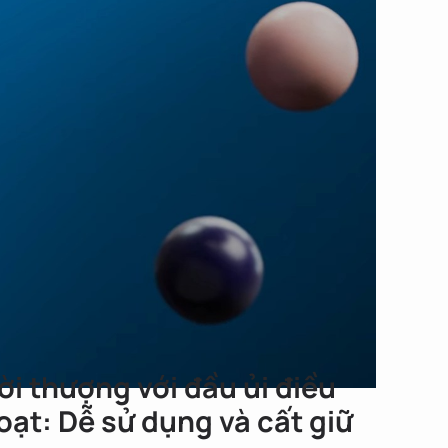
ời thượng với đầu ủi điều
oạt: Dễ sử dụng và cất giữ