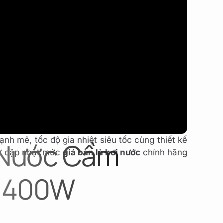
i gia đình, xu hướng lựa chọn các dòng
bàn là
n ủi Philips 5000 Series
đình đám, phiên bản
h mẽ, tốc độ gia nhiệt siêu tốc cùng thiết kế
i Nước Cầm
hư cập nhật mức
giá bàn là hơi nước
chính hãng
 1400W