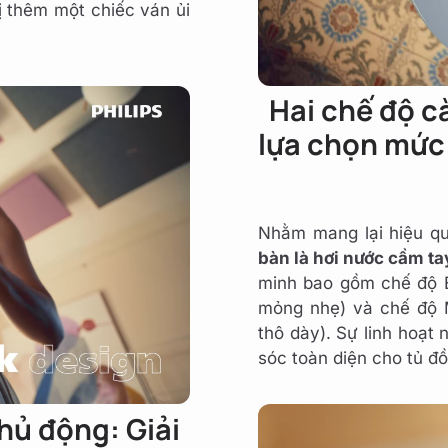
ị thêm một chiếc ván ủi
Hai chế độ c
lựa chọn mức
Nhằm mang lại hiệu quả
bàn là hơi nước cầm ta
minh bao gồm chế độ Ec
mỏng nhẹ) và chế độ M
thô dày). Sự linh hoạt
sóc toàn diện cho tủ đ
hủ động: Giải