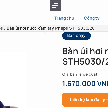
Trang chủ
Công ty
ps
/
Bàn ủi hơi nước cầm tay Philips STH5030/20
Bán chạy
Bàn ủi hơi 
STH5030/
Giá bán lẻ đề xuất:
1.670.000 VN
Liên hệ làm đại lý