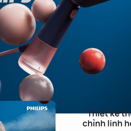
Thiết kế th
chỉnh linh h