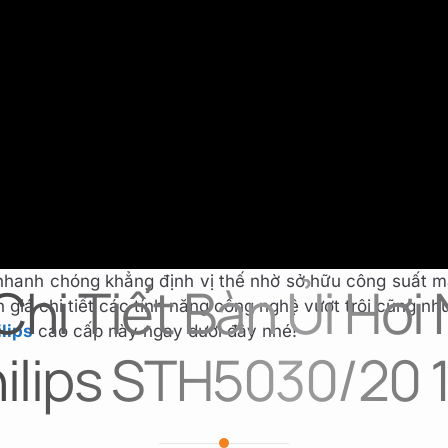
hilips loại nào tốt
để chăm sóc phục trang cố định tạ
 ngôi nhờ tính linh hoạt cao. Nằm trong bộ sưu tập
bà
hanh chóng khẳng định vị thế nhờ sở hữu công suất mạn
Chi Tiết Bàn Ủi Hơ
 giá chi tiết các tính năng công nghệ vượt trội cũng n
lips
cao cấp này ngay dưới đây nhé!
hilips STH5030/20