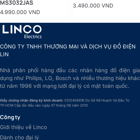
MS3032JAS
3.490.000 VND
4.990.000 VND
CÔNG TY TNHH THƯƠNG MẠI VÀ DỊCH VỤ ĐỒ ĐIỆN
LIN
Nhà phân phối hàng đầu các nhãn hàng đồ điện gia
dụng như Philips, LG, Bosch và nhiều thương hiệu khác
từ năm 1996 với mạng lưới đại lý có mặt toàn quốc.
Giấy chứng nhận đăng ký kinh doanh
: 0312406816 Do Sở Kế Hoạch Và Đầu Tư
TP.HCM Cấp lần đầu vào ngày 07 tháng 08 năm 2013
Công ty
Giới thiệu về Linco
Dành cho đại lý