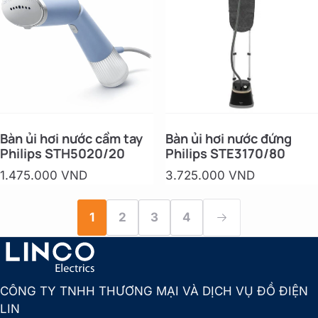
Bàn ủi hơi nước cầm tay
Bàn ủi hơi nước đứng
Philips STH5020/20
Philips STE3170/80
1.475.000 VND
3.725.000 VND
1
2
3
4
CÔNG TY TNHH THƯƠNG MẠI VÀ DỊCH VỤ ĐỒ ĐIỆN
LIN