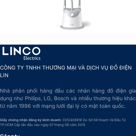
CÔNG TY TNHH THƯƠNG MẠI VÀ DỊCH VỤ ĐỒ ĐIỆN
LIN
Nhà phân phối hàng đầu các nhãn hàng đồ điện gia
dụng như Philips, LG, Bosch và nhiều thương hiệu khác
từ năm 1996 với mạng lưới đại lý có mặt toàn quốc.
Giấy chứng nhận đăng ký kinh doanh
: 0312406816 Do Sở Kế Hoạch Và Đầu Tư
TP.HCM Cấp lần đầu vào ngày 07 tháng 08 năm 2013