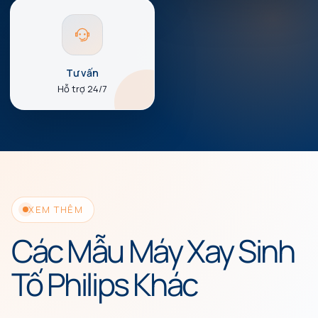
Tư vấn
Hỗ trợ 24/7
XEM THÊM
Các Mẫu Máy Xay Sinh
Tố Philips Khác