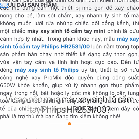
ƯU ĐÃI SẢN PHẨM
các mẹ đang cần một thiết bị nhỏ gọn để xay cháo
nóng cho bé, làm sốt chấm, xay nhanh ly sinh tố mà
không muốn lười rửa những chiếc cối cồng kềnh, thì
một chiếc
máy xay sinh tố cầm tay mini
chính là cứ
cánh hợp lý nhất. Trong phân khúc này, mẫu
máy xa
sinh tố cầm tay Philips HR2531/00
luôn nằm trong to
sản phẩm bán chạy nhờ thiết kế dạng cây thon gọn,
vừa vặn tay cầm và tính linh hoạt cực cao. Đến từ
dòng
máy xay sinh tố Philips
uy tín, thiết bị sở hữ
công nghệ xay ProMix độc quyền cùng công suất
650W khỏe khoắn, giúp xử lý nhanh gọn thực phẩm
ngay trong nồi, bát hoặc ly cốc mà không lo bắn tung
Vì sao nên mua máy xay sinh tố cầm
tóe. Cùng Linco đánh giá chi tiết những ưu điểm thực
tay Philips HR2531/00?
tế của chiếc máy này ngay dưới đây để xem đây có
phải là trợ thủ mà bạn đang tìm kiếm không nhé!