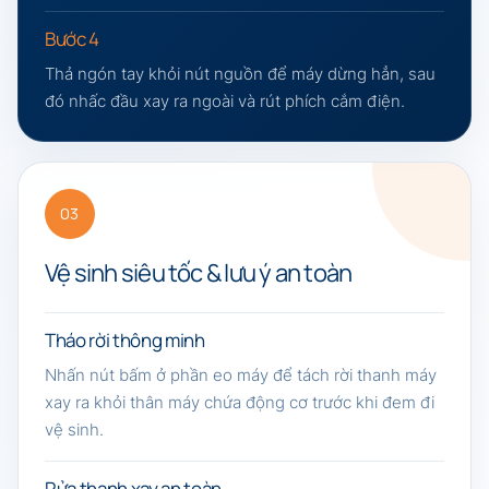
Bước 4
Thả ngón tay khỏi nút nguồn để máy dừng hẳn, sau
đó nhấc đầu xay ra ngoài và rút phích cắm điện.
03
Vệ sinh siêu tốc & lưu ý an toàn
Tháo rời thông minh
Nhấn nút bấm ở phần eo máy để tách rời thanh máy
xay ra khỏi thân máy chứa động cơ trước khi đem đi
vệ sinh.
Rửa thanh xay an toàn