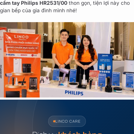
cầm tay Philips HR2531/00
thon gọn, tiện lợi này cho
gian bếp của gia đình mình nhé!
LINCO CARE