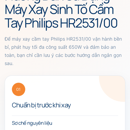
Máy Xay Sinh Tố Cầm
Tay Philips HR2531/00
Để máy xay cầm tay Philips HR2531/00 vận hành bền
bỉ, phát huy tối đa công suất 650W và đảm bảo an
toàn, bạn chỉ cần lưu ý các bước hướng dẫn ngắn gọn
sau.
01
Chuẩn bị trước khi xay
Sơ chế nguyên liệu