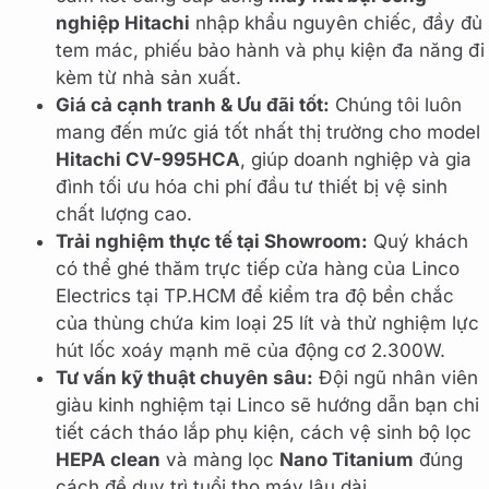
nghiệp Hitachi
nhập khẩu nguyên chiếc, đầy đủ
tem mác, phiếu bảo hành và phụ kiện đa năng đi
kèm từ nhà sản xuất.
Giá cả cạnh tranh & Ưu đãi tốt:
Chúng tôi luôn
mang đến mức giá tốt nhất thị trường cho model
Hitachi CV-995HCA
, giúp doanh nghiệp và gia
đình tối ưu hóa chi phí đầu tư thiết bị vệ sinh
chất lượng cao.
Trải nghiệm thực tế tại Showroom:
Quý khách
có thể ghé thăm trực tiếp cửa hàng của Linco
Electrics tại TP.HCM để kiểm tra độ bền chắc
của thùng chứa kim loại 25 lít và thử nghiệm lực
hút lốc xoáy mạnh mẽ của động cơ 2.300W.
Tư vấn kỹ thuật chuyên sâu:
Đội ngũ nhân viên
giàu kinh nghiệm tại Linco sẽ hướng dẫn bạn chi
tiết cách tháo lắp phụ kiện, cách vệ sinh bộ lọc
HEPA clean
và màng lọc
Nano Titanium
đúng
cách để duy trì tuổi thọ máy lâu dài.