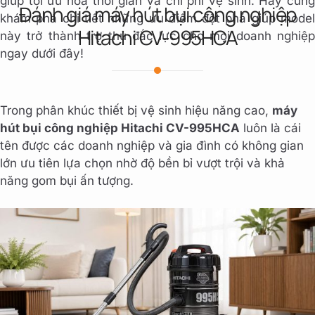
giúp tối ưu hóa thời gian và chi phí vệ sinh. Hãy cùng
Đánh giá máy hút bụi công nghiệp
khám phá chi tiết những ưu điểm đột phá giúp model
Hitachi CV-995HCA
này trở thành trợ thủ đắc lực cho mọi doanh nghiệp
ngay dưới đây!
Trong phân khúc thiết bị vệ sinh hiệu năng cao,
máy
hút bụi công nghiệp Hitachi CV-995HCA
luôn là cái
tên được các doanh nghiệp và gia đình có không gian
lớn ưu tiên lựa chọn nhờ độ bền bỉ vượt trội và khả
năng gom bụi ấn tượng.