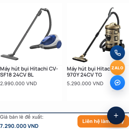
ZALO
Máy hút bụi Hitachi CV-
Máy hút bụi Hitachi CV-
SF18 24CV BL
970Y 24CV TG
2.990.000 VND
5.290.000 VND
Giá bán lẻ đề xuất:
Liên hệ làm đại lý
7.290.000 VND