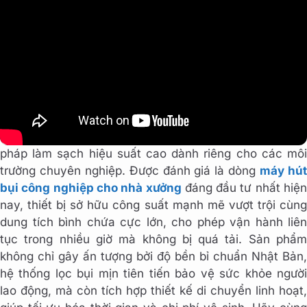
Giải quyết triệt để mọi nỗi lo về bụi bẩn diện tích lớn với
máy hút bụi công nghiệp Hitachi CV-995HCA
, giả
pháp làm sạch hiệu suất cao dành riêng cho các môi
trường chuyên nghiệp. Được đánh giá là dòng
máy hú
bụi công nghiệp cho nhà xưởng
đáng đầu tư nhất hiện
nay, thiết bị sở hữu công suất mạnh mẽ vượt trội cùng
dung tích bình chứa cực lớn, cho phép vận hành liên
tục trong nhiều giờ mà không bị quá tải. Sản phẩm
không chỉ gây ấn tượng bởi độ bền bỉ chuẩn Nhật Bản,
hệ thống lọc bụi mịn tiên tiến bảo vệ sức khỏe người
lao động, mà còn tích hợp thiết kế di chuyển linh hoạt,