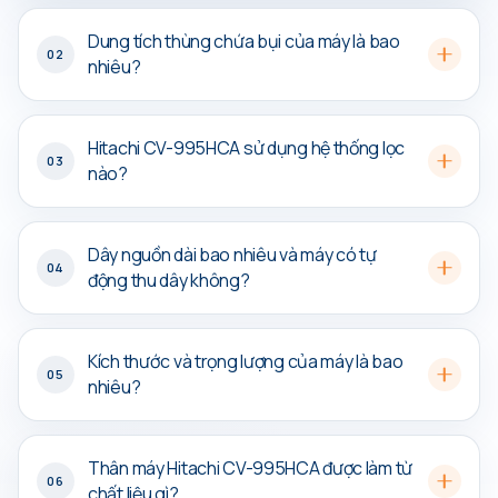
Dung tích thùng chứa bụi của máy là bao
02
nhiêu?
Hitachi CV-995HCA sử dụng hệ thống lọc
03
nào?
Dây nguồn dài bao nhiêu và máy có tự
04
động thu dây không?
Kích thước và trọng lượng của máy là bao
05
nhiêu?
Thân máy Hitachi CV-995HCA được làm từ
06
chất liệu gì?