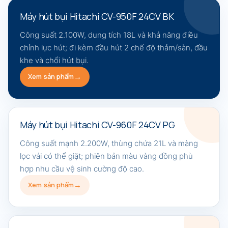
Máy hút bụi Hitachi CV-950F 24CV BK
Công suất 2.100W, dung tích 18L và khả năng điều
chỉnh lực hút; đi kèm đầu hút 2 chế độ thảm/sàn, đầu
khe và chổi hút bụi.
Xem sản phẩm
Máy hút bụi Hitachi CV-960F 24CV PG
Công suất mạnh 2.200W, thùng chứa 21L và màng
lọc vải có thể giặt; phiên bản màu vàng đồng phù
hợp nhu cầu vệ sinh cường độ cao.
Xem sản phẩm