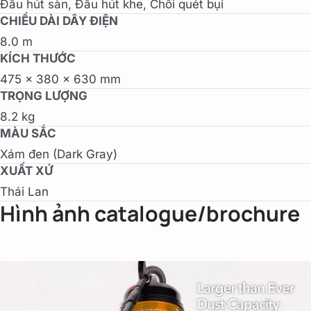
Đầu hút sàn, Đầu hút khe, Chổi quét bụi
CHIỀU DÀI DÂY ĐIỆN
8.0 m
KÍCH THƯỚC
475 x 380 x 630 mm
TRỌNG LƯỢNG
8.2 kg
MÀU SẮC
Xám đen (Dark Gray)
XUẤT XỨ
Thái Lan
Hình ảnh catalogue/brochure