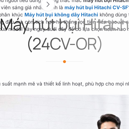
hiều người tiêu dùng thường thắc mắc
máy hút bụi Hitachi
viên sáng giá nhất chính là
máy hút bụi Hitachi CV-S
 phân khúc
Máy hút bụi không dây Hitachi
không dùng tú
 Máy hút bụi Hitach
 đầu mà còn tích hợp hệ thống lọc tiên tiến bảo vệ s
 của model này ngay dưới đây để có lựa chọn hoàn hảo
(24CV-OR)
suất mạnh mẽ và thiết kế linh hoạt, phù hợp cho mọi n