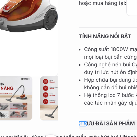
hoặc mua hàng tại:
TÍNH NĂNG NỔI BẬT
Công suất 1800W mạnh
mọi loại bụi bẩn cứn
Công nghệ nén bụi Cy
duy trì lực hút ổn địn
Hộp chứa bụi dung tí
không cần đổ bụi nhi
Hệ thống lọc 7 bước k
các tác nhân gây dị 
ƯU ĐÃI SẢN PHẨM