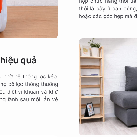
hợp chức năng thổi tiệ
thổi lá cây ở ban công
hoặc các góc hẹp mà đ
hiệu quả
u nhờ hệ thống lọc kép.
ng bộ lọc thông thường
iêu diệt vi khuẩn và khử
ong lành sau mỗi lần vệ