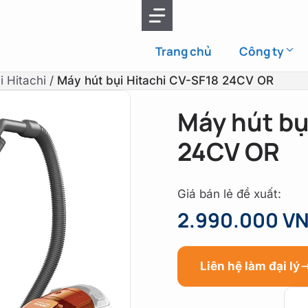
Trang chủ
Công ty
i Hitachi
/
Máy hút bụi Hitachi CV-SF18 24CV OR
Máy hút bụ
24CV OR
Giá bán lẻ đề xuất:
2.990.000 V
Liên hệ làm đại lý