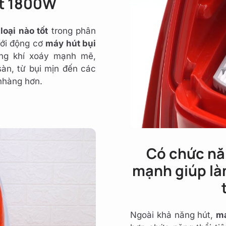
ất 1800W
loại nào tốt
trong phân
Với động cơ
máy hút bụi
uồng khí xoáy mạnh mẽ,
àn, từ bụi mịn đến các
nhàng hơn.
Có chức năn
mạnh giúp là
Ngoài khả năng hút,
má