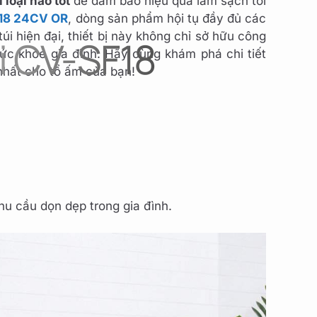
 loại nào tốt
để đảm bảo hiệu quả làm sạch tối
F18 24CV OR
, dòng sản phẩm hội tụ đầy đủ các
i hiện đại, thiết bị này không chỉ sở hữu công
i CV-SF18
ức khỏe gia đình. Hãy cùng khám phá chi tiết
 nhất cho tổ ấm của bạn!
hu cầu dọn dẹp trong gia đình.