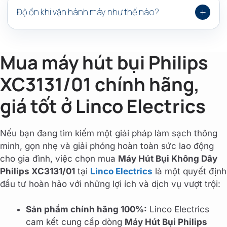
rèm cửa mà không bị mỏi.
hiện được áp dụng chế độ bảo hành 24 tháng cho cả
+
Độ ồn khi vận hành máy như thế nào?
thân máy và động cơ. Khi mua sắm tại các đại lý uy tín
như Linco Electrics, bạn sẽ được hỗ trợ kích hoạt bảo
Nhờ tích hợp động cơ kỹ thuật số Digital Motor thế hệ
hành điện tử chính ngạch và tư vấn kỹ thuật chu đáo.
mới cùng cấu trúc cách âm tối ưu, máy vận hành êm ái
Mua máy hút bụi Philips
với độ ồn tối đa ở chế độ Turbo khoảng 80 dB. Tiếng
ồn vừa phải, không gây chói tai hay ảnh hưởng quá lớn
XC3131/01 chính hãng,
đến sinh hoạt của các thành viên trong gia đình.
giá tốt ở Linco Electrics
Nếu bạn đang tìm kiếm một giải pháp làm sạch thông
minh, gọn nhẹ và giải phóng hoàn toàn sức lao động
cho gia đình, việc chọn mua
Máy Hút Bụi Không Dây
Philips XC3131/01
tại
Linco Electrics
là một quyết định
đầu tư hoàn hảo với những lợi ích và dịch vụ vượt trội:
Sản phẩm chính hãng 100%:
Linco Electrics
cam kết cung cấp dòng
Máy Hút Bụi Philips