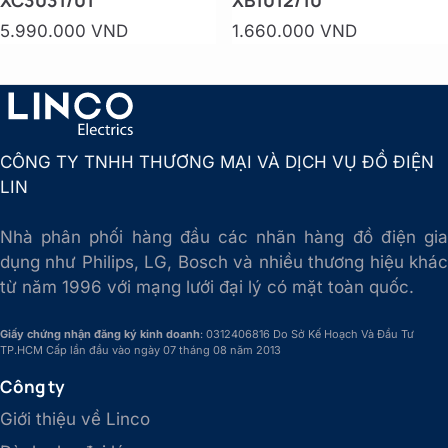
XC3031/01
XB1012/10
5.990.000 VND
1.660.000 VND
CÔNG TY TNHH THƯƠNG MẠI VÀ DỊCH VỤ ĐỒ ĐIỆN
LIN
Nhà phân phối hàng đầu các nhãn hàng đồ điện gia
dụng như Philips, LG, Bosch và nhiều thương hiệu khác
từ năm 1996 với mạng lưới đại lý có mặt toàn quốc.
Giấy chứng nhận đăng ký kinh doanh
: 0312406816 Do Sở Kế Hoạch Và Đầu Tư
TP.HCM Cấp lần đầu vào ngày 07 tháng 08 năm 2013
Công ty
Giới thiệu về Linco