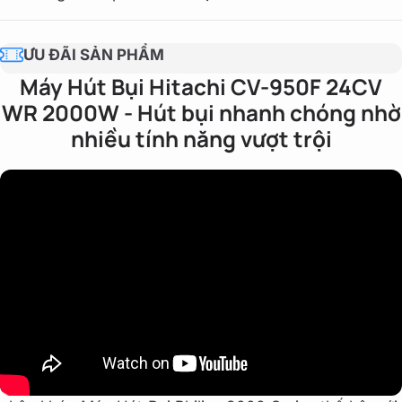
ƯU ĐÃI SẢN PHẨM
Máy Hút Bụi Hitachi CV-950F 24CV
WR 2000W - Hút bụi nhanh chóng nhờ
nhiều tính năng vượt trội
Nâng tầm trải nghiệm dọn dẹp nhà cửa với
Máy Hú
Bụi Philips XC3131/01
, giải pháp vệ sinh hiện đại thuộ