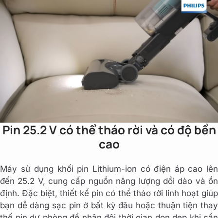
Pin 25.2 V có thể tháo rời và có độ bền
cao
Máy sử dụng khối pin Lithium-ion có điện áp cao lên
đến 25.2 V, cung cấp nguồn năng lượng dồi dào và ổn
định. Đặc biệt, thiết kế pin có thể tháo rời linh hoạt giúp
bạn dễ dàng sạc pin ở bất kỳ đâu hoặc thuận tiện thay
thế pin dự phòng để nhân đôi thời gian dọn dẹp khi cần