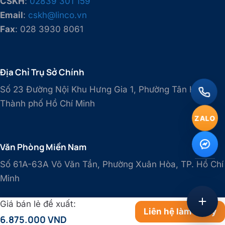
CSKH
:
02839 301 159
Email
:
cskh@linco.vn
Fax
: 028 3930 8061
Địa Chỉ Trụ Sở Chính
Số 23 Đường Nội Khu Hưng Gia 1, Phường Tân Hưng,
Thành phố Hồ Chí Minh
ZALO
Văn Phòng Miền Nam
Số 61A-63A Võ Văn Tần, Phường Xuân Hòa, TP. Hồ Chí
Minh
Giá bán lẻ đề xuất:
Liên hệ làm đại lý
6.875.000 VND
Văn Phòng Miền Bắc