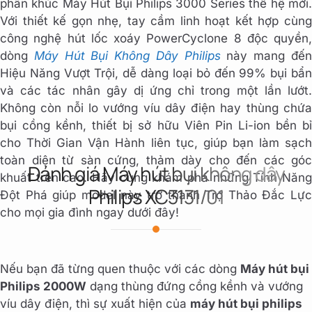
phân khúc Máy Hút Bụi Philips 3000 Series thế hệ mới.
Với thiết kế gọn nhẹ, tay cầm linh hoạt kết hợp cùng
công nghệ hút lốc xoáy PowerCyclone 8 độc quyền,
dòng
Máy Hút Bụi Không Dây Philips
này mang đế
Hiệu Năng Vượt Trội, dễ dàng loại bỏ đến 99% bụi bẩn
và các tác nhân gây dị ứng chỉ trong một lần lướt.
Không còn nỗi lo vướng víu dây điện hay thùng chứa
bụi cồng kềnh, thiết bị sở hữu Viên Pin Li-ion bền bỉ
cho Thời Gian Vận Hành liên tục, giúp bạn làm sạch
toàn diện từ sàn cứng, thảm dày cho đến các góc
Đánh giá Máy hút bụi không dây
khuất trên cao. Hãy cùng khám phá những Tính Năng
Philips XC3131/01
Đột Phá giúp model này trở thành Trợ Thảo Đắc Lực
cho mọi gia đình ngay dưới đây!
Nếu bạn đã từng quen thuộc với các dòng
Máy hút bụi
Philips 2000W
dạng thùng đứng cồng kềnh và vướng
víu dây điện, thì sự xuất hiện của
máy hút bụi philips