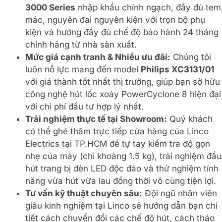
3000 Series
nhập khẩu chính ngạch, đầy đủ tem
mác, nguyên đai nguyên kiện với trọn bộ phụ
kiện và hưởng đầy đủ chế độ bảo hành 24 tháng
chính hãng từ nhà sản xuất.
Mức giá cạnh tranh & Nhiều ưu đãi:
Chúng tôi
luôn nỗ lực mang đến model
Philips XC3131/01
với giá thành tốt nhất thị trường, giúp bạn sở hữu
công nghệ hút lốc xoáy PowerCyclone 8 hiện đại
với chi phí đầu tư hợp lý nhất.
Trải nghiệm thực tế tại Showroom:
Quý khách
có thể ghé thăm trực tiếp cửa hàng của Linco
Electrics tại TP.HCM để tự tay kiểm tra độ gọn
nhẹ của máy (chỉ khoảng 1.5 kg), trải nghiệm đầu
hút trang bị đèn LED độc đáo và thử nghiệm tính
năng vừa hút vừa lau đồng thời vô cùng tiện lợi.
Tư vấn kỹ thuật chuyên sâu:
Đội ngũ nhân viên
giàu kinh nghiệm tại Linco sẽ hướng dẫn bạn chi
tiết cách chuyển đổi các chế độ hút, cách tháo