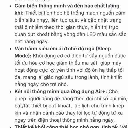
Cảm biến thông minh và đèn báo chất lượng
khí:
Thiết bị tích hợp hệ thống mạch nguồn cảm
biến siêu nhạy, liên tục quét và cập nhật trạng
thái ô nhiễm theo thời gian thực, hiển thị trực
quan dứt khoát bằng vòng đèn LED màu sắc sắc
nét hằng ngày.
Vận hành siêu êm ái ở chế độ ngủ (Sleep
Mode):
Khối động cơ cơ điện tử sấy nguồn được
tối ưu hóa cơ học giảm thiểu ma sát, giúp máy
hoạt động cực kỳ yên tĩnh với độ ồn hạ thấp tối
đa, mang lại giấc ngủ sâu trong lành, tinh khiết
hằng ngày cho trẻ nhỏ.
Kết nối thông minh qua ứng dụng Air+:
Cho
phép người dùng dễ dàng theo dõi chỉ số bụi mịn,
bật/tắt thiết bị dứt khoát, lập lịch chu trình khép
kín và nhận cảnh báo thay lõi lọc tự động từ xa
ngay trên điện thoại thông minh hằng ngày.
Thiết kế khối công thái học nhỏ gọn, tinh tế:
Với