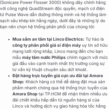
(Sonicare Power Flosser 3000) không dây chính hãng
với công nghệ QuadStream độc quyền, mạch cơ điện
tử Pulse Wave dẫn đường thông minh và hệ thống làm
sạch sâu khép kín hằng ngày, dưới đây là những lý do
bạn nên chọn hệ thống phân phối của chúng tôi:
Mua sắm an tâm tại Linco Electrics:
Tự hào là
công ty phân phối giá sỉ điện máy
uy tín sở hữu
mạng lưới rộng khắp, Linco mang đến cho bạn
mẫu
máy tăm nước Philips
chính ngạch với mức
giá đầu vào cạnh tranh nhất thị trường cùng sự
tư vấn kỹ thuật chuyên sâu dứt khoát.
Đặt hàng trực tuyến giá cực ưu đãi tại Amora
Shop:
Khách hàng có thể dễ dàng đặt mua sản
phẩm nhanh chóng qua hệ thống trực tuyến của
Amora Shop
tại TP.HCM để nhận thêm nhiều ưu
đãi chiết khấu hấp dẫn từ nguồn hàng sỉ của
Linco và hưởng dịch vụ giao hàng hỏa tốc hằng