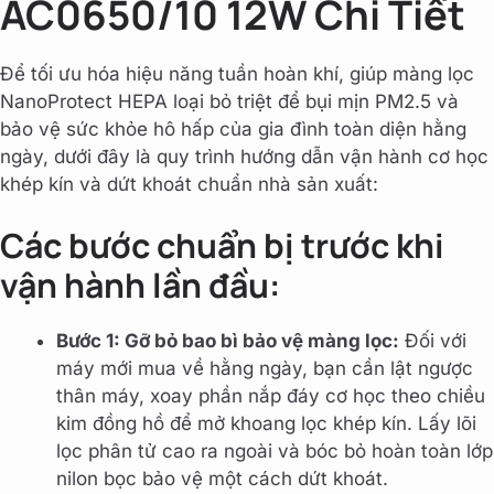
AC0650/10 12W Chi Tiết
Để tối ưu hóa hiệu năng tuần hoàn khí, giúp màng lọc
NanoProtect HEPA loại bỏ triệt để bụi mịn PM2.5 và
bảo vệ sức khỏe hô hấp của gia đình toàn diện hằng
ngày, dưới đây là quy trình hướng dẫn vận hành cơ học
khép kín và dứt khoát chuẩn nhà sản xuất:
Các bước chuẩn bị trước khi
vận hành lần đầu:
Bước 1: Gỡ bỏ bao bì bảo vệ màng lọc:
Đối với
máy mới mua về hằng ngày, bạn cần lật ngược
thân máy, xoay phần nắp đáy cơ học theo chiều
kim đồng hồ để mở khoang lọc khép kín. Lấy lõi
lọc phân tử cao ra ngoài và bóc bỏ hoàn toàn lớp
nilon bọc bảo vệ một cách dứt khoát.