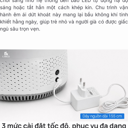
chói sáng nhờ hệ thống đèn báo LED tự động hạ độ
sáng hoặc tắt hẳn một cách khép kín. Chu trình vận
hành êm ái dứt khoát này mang lại bầu không khí tinh
khiết hằng ngày, giúp trẻ nhỏ và người già có được giấc
ngủ sâu trọn vẹn.
3 mức cài đặt tốc độ, phục vụ đa dạng