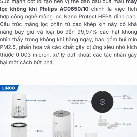
Sức mạnh cốt lõi tạo nên vị thế dẫn đầu của mẫu
máy
lọc không khí Philips AC0650/10
chính là việc tích
hợp công nghệ màng lọc Nano Protect HEPA đỉnh cao.
Cấu trúc màng lọc phân tử cao khép kín này có khả
năng bẫy giữ và loại bỏ đến 99,97% các hạt không
nhìn thấy trong không khí hằng ngày, bao gồm bụi mịn
PM2.5, phấn hoa và các chất gây dị ứng siêu nhỏ kích
thước 0.003 micron, xử lý dứt khoát các tác nhân gây
hại một cách bứt phá.