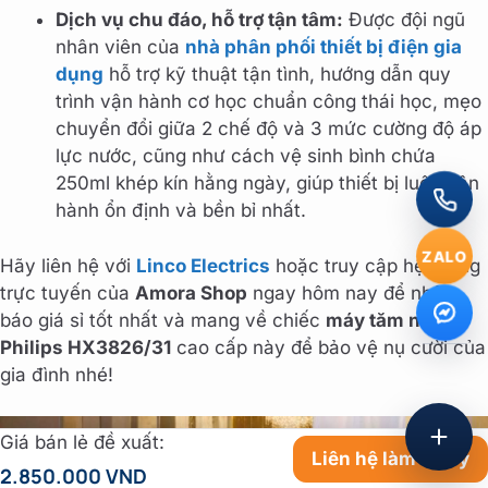
Dịch vụ chu đáo, hỗ trợ tận tâm:
Được đội ngũ
nhân viên của
nhà phân phối thiết bị điện gia
dụng
hỗ trợ kỹ thuật tận tình, hướng dẫn quy
trình vận hành cơ học chuẩn công thái học, mẹo
chuyển đổi giữa 2 chế độ và 3 mức cường độ áp
lực nước, cũng như cách vệ sinh bình chứa
250ml khép kín hằng ngày, giúp thiết bị luôn vận
hành ổn định và bền bỉ nhất.
ZALO
Hãy liên hệ với
Linco Electrics
hoặc truy cập hệ thống
trực tuyến của
Amora Shop
ngay hôm nay để nhận
báo giá sỉ tốt nhất và mang về chiếc
máy tăm nước
Philips HX3826/31
cao cấp này để bảo vệ nụ cười của
gia đình nhé!
Giá bán lẻ đề xuất:
Liên hệ làm đại lý
2.850.000 VND