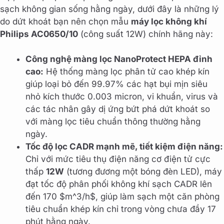
sạch không gian sống hằng ngày, dưới đây là những lý
do dứt khoát bạn nên chọn mẫu
máy lọc không khí
Philips AC0650/10
(công suất 12W) chính hãng này:
Công nghệ màng lọc NanoProtect HEPA đỉnh
cao:
Hệ thống màng lọc phân tử cao khép kín
giúp loại bỏ đến 99.97% các hạt bụi mịn siêu
nhỏ kích thước 0.003 micron, vi khuẩn, virus và
các tác nhân gây dị ứng bứt phá dứt khoát so
với màng lọc tiêu chuẩn thông thường hằng
ngày.
Tốc độ lọc CADR mạnh mẽ, tiết kiệm điện năng:
Chỉ với mức tiêu thụ điện năng cơ điện tử cực
thấp
12W
(tương đương một bóng đèn LED), máy
đạt tốc độ phân phối không khí sạch CADR lên
đến 170 $m^3/h$, giúp làm sạch một căn phòng
tiêu chuẩn khép kín chỉ trong vòng chưa đầy 17
phút hằng ngày.