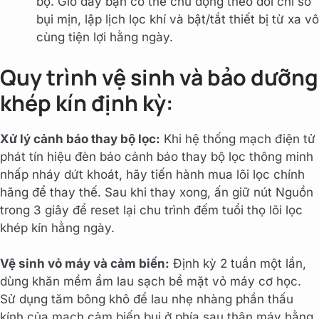
bộ. Giờ đây bạn có thể chủ động theo dõi chỉ số
bụi mịn, lập lịch lọc khí và bật/tắt thiết bị từ xa vô
cùng tiện lợi hằng ngày.
Quy trình vệ sinh và bảo dưỡng
khép kín định kỳ:
Xử lý cảnh báo thay bộ lọc:
Khi hệ thống mạch điện tử
phát tín hiệu đèn báo cảnh báo thay bộ lọc thông minh
nhấp nháy dứt khoát, hãy tiến hành mua lõi lọc chính
hãng để thay thế. Sau khi thay xong, ấn giữ nút Nguồn
trong 3 giây để reset lại chu trình đếm tuổi thọ lõi lọc
khép kín hằng ngày.
Vệ sinh vỏ máy và cảm biến:
Định kỳ 2 tuần một lần,
dùng khăn mềm ẩm lau sạch bề mặt vỏ máy cơ học.
Sử dụng tăm bông khô để lau nhẹ nhàng phần thấu
kính của mạch cảm biến bụi ở phía sau thân máy hằng