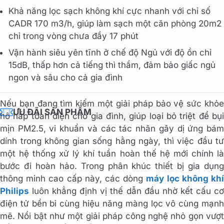
Khả năng lọc sạch không khí cực nhanh với chỉ số
CADR 170 m3/h, giúp làm sạch một căn phòng 20m2
chỉ trong vòng chưa đầy 17 phút
Vận hành siêu yên tĩnh ở chế độ Ngủ với độ ồn chỉ
15dB, thấp hơn cả tiếng thì thầm, đảm bảo giấc ngủ
ngon và sâu cho cả gia đình
Nếu bạn đang tìm kiếm một giải pháp bảo vệ sức khỏe
ƯU ĐÃI SẢN PHẨM
hô hấp toàn diện cho gia đình, giúp loại bỏ triệt để bụi
mịn PM2.5, vi khuẩn và các tác nhân gây dị ứng bám
dính trong không gian sống hằng ngày, thì việc đầu tư
một hệ thống xử lý khí tuần hoàn thế hệ mới chính là
bước đi hoàn hảo. Trong phân khúc thiết bị gia dụng
thông minh cao cấp này, các dòng
máy lọc không kh
Philips
luôn khẳng định vị thế dẫn đầu nhờ kết cấu cơ
điện tử bền bỉ cùng hiệu năng màng lọc vô cùng mạnh
mẽ. Nổi bật như một giải pháp công nghệ nhỏ gọn vượt