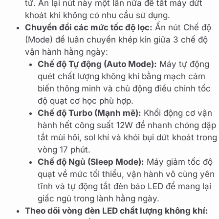
tử. Ấn lại nút này một lần nữa để tắt máy dứt
khoát khi không có nhu cầu sử dụng.
Chuyển đổi các mức tốc độ lọc:
Ấn nút Chế độ
(Mode) để luân chuyển khép kín giữa 3 chế độ
vận hành hằng ngày:
Chế độ Tự động (Auto Mode):
Máy tự động
quét chất lượng không khí bằng mạch cảm
biến thông minh và chủ động điều chỉnh tốc
độ quạt cơ học phù hợp.
Chế độ Turbo (Mạnh mẽ):
Khối động cơ vận
hành hết công suất 12W để nhanh chóng dập
tắt mùi hôi, sol khí và khói bụi dứt khoát trong
vòng 17 phút.
Chế độ Ngủ (Sleep Mode):
Máy giảm tốc độ
quạt về mức tối thiểu, vận hành vô cùng yên
tĩnh và tự động tắt đèn báo LED để mang lại
giấc ngủ trong lành hằng ngày.
Theo dõi vòng đèn LED chất lượng không khí: