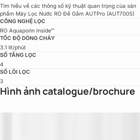
Tìm hiểu về các thông số kỹ thuật quan trọng của sản
phẩm Máy Lọc Nước RO Để Gầm AUTPro (AUT7005)
CÔNG NGHỆ LỌC
RO Aquaporin Inside™
TỐC ĐỘ DÒNG CHẢY
3.1 lít/phút
SỐ TẦNG LỌC
4
SỐ LÕI LỌC
3
Hình ảnh catalogue/brochure