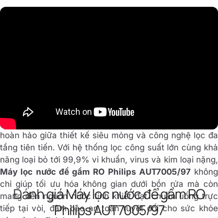
Máy lọc nước Philips AUT7005/97
là giải pháp nước
sạch toàn diện cho ngôi nhà hiện đại nhờ sự kết hợp
hoàn hảo giữa thiết kế siêu mỏng và công nghệ lọc đa
tầng tiên tiến. Với hệ thống lọc công suất lớn cùng khả
năng loại bỏ tới 99,9% vi khuẩn, virus và kim loại nặng,
Máy lọc nước để gầm RO Philips AUT7005/97
không
chỉ giúp tối ưu hóa không gian dưới bồn rửa mà còn
Đánh giá Máy lọc nước để gầm RO
mang đến nguồn nước tinh khiết đạt chuẩn uống trực
Philips AUT7005/97
tiếp tại vòi, đảm bảo an toàn tuyệt đối cho sức khỏe