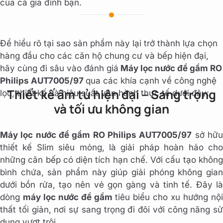
của cả gia đình bạn.
Để hiểu rõ tại sao sản phẩm này lại trở thành lựa chọn
hàng đầu cho các căn hộ chung cư và bếp hiện đại,
hãy cùng đi sâu vào đánh giá
Máy lọc nước để gầm RO
Philips AUT7005/97
qua các khía cạnh về công nghệ
Thiết kế âm tủ hiện đại – Sang trọng
lọc, thiết kế và hiệu suất vận hành thực tế dưới đây:
và tối ưu không gian
Máy lọc nước để gầm RO Philips AUT7005/97
sở hữ
thiết kế Slim siêu mỏng, là giải pháp hoàn hảo cho
những căn bếp có diện tích hạn chế. Với cấu tạo không
bình chứa, sản phẩm này giúp giải phóng không gian
dưới bồn rửa, tạo nên vẻ gọn gàng và tinh tế. Đây là
dòng
máy lọc nước để gầm
tiêu biểu cho xu hướng nộ
thất tối giản, nơi sự sang trọng đi đôi với công năng sử
dụng vượt trội.