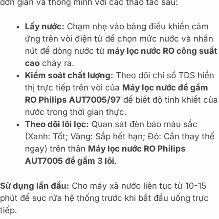
đơn giản và thông minh với các thao tác sau:
Lấy nước:
Chạm nhẹ vào bảng điều khiển cảm
ứng trên vòi điện tử để chọn mức nước và nhấn
nút để dòng nước từ
máy lọc nước RO công suất
cao
chảy ra.
Kiểm soát chất lượng:
Theo dõi chỉ số TDS hiển
thị trực tiếp trên vòi của
Máy lọc nước để gầm
RO Philips AUT7005/97
để biết độ tinh khiết của
nước trong thời gian thực.
Theo dõi lõi lọc:
Quan sát đèn báo màu sắc
(Xanh: Tốt; Vàng: Sắp hết hạn; Đỏ: Cần thay thế
ngay) trên thân
Máy lọc nước RO Philips
AUT7005 để gầm 3 lõi
.
Sử dụng lần đầu:
Cho máy xả nước liên tục từ 10-15
phút để sục rửa hệ thống trước khi bắt đầu uống trực
tiếp.