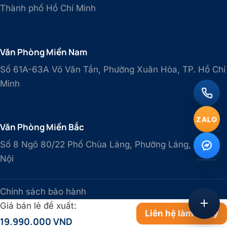
Thành phố Hồ Chí Minh
Văn Phòng Miền Nam
Số 61A-63A Võ Văn Tần, Phường Xuân Hòa, TP. Hồ Chí
Minh
ZALO
Văn Phòng Miền Bắc
Số 8 Ngõ 80/22 Phố Chùa Láng, Phường Láng, TP.Hà
Nội
Chính sách bảo hành
Chính sách bảo mật
Giá bán lẻ đề xuất:
Liên hệ làm đại lý
Điều khoản sử dụng
19.990.000 VND