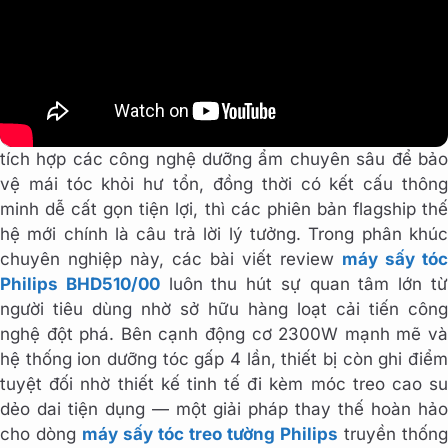
Nếu bạn đang tìm kiếm một dòng máy sấy tóc cao cấp
có khả năng sấy khô siêu tốc chuẩn salon nhưng vẫn
tích hợp các công nghệ dưỡng ẩm chuyên sâu để bảo
vệ mái tóc khỏi hư tổn, đồng thời có kết cấu thông
minh dễ cất gọn tiện lợi, thì các phiên bản flagship thế
hệ mới chính là câu trả lời lý tưởng. Trong phân khúc
chuyên nghiệp này, các bài viết review
máy sấy tóc
Philips BHD510/00
luôn thu hút sự quan tâm lớn t
người tiêu dùng nhờ sở hữu hàng loạt cải tiến công
nghệ đột phá. Bên cạnh động cơ 2300W mạnh mẽ và
hệ thống ion dưỡng tóc gấp 4 lần, thiết bị còn ghi điểm
tuyệt đối nhờ thiết kế tinh tế đi kèm móc treo cao su
dẻo dai tiện dụng — một giải pháp thay thế hoàn hảo
cho dòng
máy sấy tóc treo tường Philips
truyền thống