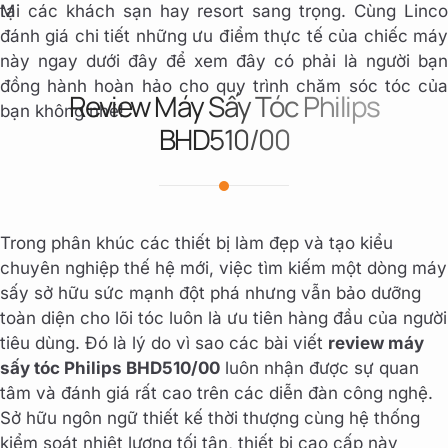
tại các khách sạn hay resort sang trọng. Cùng Linco
M
đánh giá chi tiết những ưu điểm thực tế của chiếc máy
này ngay dưới đây để xem đây có phải là người bạn
đồng hành hoàn hảo cho quy trình chăm sóc tóc của
Review Máy Sấy Tóc Philips
bạn không nhé!
BHD510/00
Trong phân khúc các thiết bị làm đẹp và tạo kiểu
chuyên nghiệp thế hệ mới, việc tìm kiếm một dòng máy
sấy sở hữu sức mạnh đột phá nhưng vẫn bảo dưỡng
toàn diện cho lõi tóc luôn là ưu tiên hàng đầu của người
tiêu dùng. Đó là lý do vì sao các bài viết
review máy
sấy tóc Philips BHD510/00
luôn nhận được sự quan
tâm và đánh giá rất cao trên các diễn đàn công nghệ.
Sở hữu ngôn ngữ thiết kế thời thượng cùng hệ thống
kiểm soát nhiệt lượng tối tân, thiết bị cao cấp này