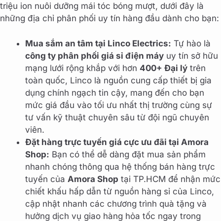
triệu ion nuôi dưỡng mái tóc bóng mượt, dưới đây là
những địa chỉ phân phối uy tín hàng đầu dành cho bạn:
Mua sắm an tâm tại Linco Electrics:
Tự hào là
công ty phân phối giá sỉ điện máy
uy tín sở hữu
mạng lưới rộng khắp với hơn
400+ Đại lý
trên
toàn quốc, Linco là nguồn cung cấp thiết bị gia
dụng chính ngạch tin cậy, mang đến cho bạn
mức giá đầu vào tối ưu nhất thị trường cùng sự
tư vấn kỹ thuật chuyên sâu từ đội ngũ chuyên
viên.
Đặt hàng trực tuyến giá cực ưu đãi tại Amora
Shop:
Bạn có thể dễ dàng đặt mua sản phẩm
nhanh chóng thông qua hệ thống bán hàng trực
tuyến của
Amora Shop
tại TP.HCM để nhận mức
chiết khấu hấp dẫn từ nguồn hàng sỉ của Linco,
cập nhật nhanh các chương trình quà tặng và
hưởng dịch vụ giao hàng hỏa tốc ngay trong