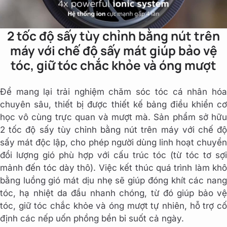
2 tốc độ sấy tùy chỉnh bằng nút trên
máy với chế độ sấy mát giúp bảo vệ
tóc, giữ tóc chắc khỏe và óng mượt
Để mang lại trải nghiệm chăm sóc tóc cá nhân hóa
chuyên sâu, thiết bị được thiết kế bảng điều khiển cơ
học vô cùng trực quan và mượt mà. Sản phẩm sở hữu
2 tốc độ sấy tùy chỉnh bằng nút trên máy với chế độ
sấy mát độc lập, cho phép người dùng linh hoạt chuyển
đổi lượng gió phù hợp với cấu trúc tóc (từ tóc tơ sợi
mảnh đến tóc dày thô). Việc kết thúc quá trình làm khô
bằng luồng gió mát dịu nhẹ sẽ giúp đóng khít các nang
tóc, hạ nhiệt da đầu nhanh chóng, từ đó giúp bảo vệ
tóc, giữ tóc chắc khỏe và óng mượt tự nhiên, hỗ trợ cố
định các nếp uốn phồng bền bỉ suốt cả ngày.