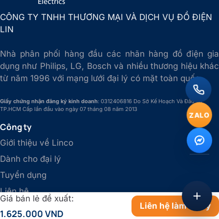
CÔNG TY TNHH THƯƠNG MẠI VÀ DỊCH VỤ ĐỒ ĐIỆN
LIN
Nhà phân phối hàng đầu các nhãn hàng đồ điện gia
dụng như Philips, LG, Bosch và nhiều thương hiệu khác
từ năm 1996 với mạng lưới đại lý có mặt toàn quốc.
Giấy chứng nhận đăng ký kinh doanh
: 0312406816 Do Sở Kế Hoạch Và Đầu Tư
TP.HCM Cấp lần đầu vào ngày 07 tháng 08 năm 2013
ZALO
Công ty
Giới thiệu về Linco
Dành cho đại lý
Tuyển dụng
Liên hệ
Giá bán lẻ đề xuất:
Liên hệ làm đại lý
1.625.000 VND