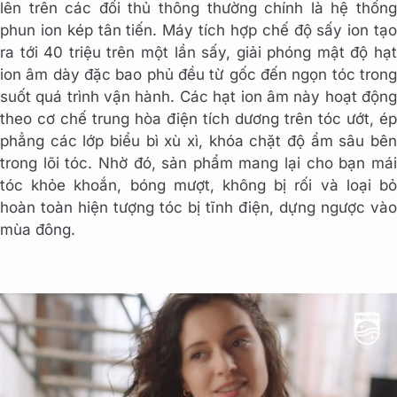
lên trên các đối thủ thông thường chính là hệ thống
phun ion kép tân tiến. Máy tích hợp chế độ sấy ion tạo
ra tới 40 triệu trên một lần sấy, giải phóng mật độ hạt
ion âm dày đặc bao phủ đều từ gốc đến ngọn tóc trong
suốt quá trình vận hành. Các hạt ion âm này hoạt động
theo cơ chế trung hòa điện tích dương trên tóc ướt, ép
phẳng các lớp biểu bì xù xì, khóa chặt độ ẩm sâu bên
trong lõi tóc. Nhờ đó, sản phẩm mang lại cho bạn mái
tóc khỏe khoắn, bóng mượt, không bị rối và loại bỏ
hoàn toàn hiện tượng tóc bị tĩnh điện, dựng ngược vào
mùa đông.