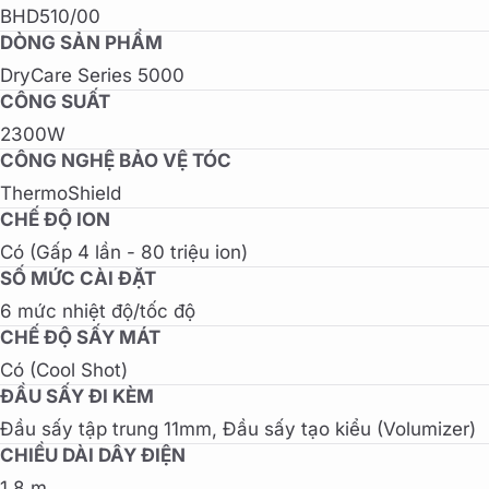
BHD510/00
DÒNG SẢN PHẨM
DryCare Series 5000
CÔNG SUẤT
2300W
CÔNG NGHỆ BẢO VỆ TÓC
ThermoShield
CHẾ ĐỘ ION
Có (Gấp 4 lần - 80 triệu ion)
SỐ MỨC CÀI ĐẶT
6 mức nhiệt độ/tốc độ
CHẾ ĐỘ SẤY MÁT
Có (Cool Shot)
ĐẦU SẤY ĐI KÈM
Đầu sấy tập trung 11mm, Đầu sấy tạo kiểu (Volumizer)
CHIỀU DÀI DÂY ĐIỆN
1.8 m