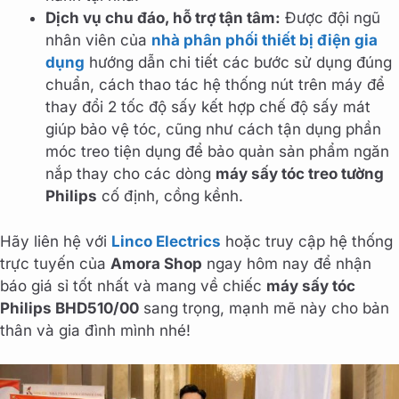
Dịch vụ chu đáo, hỗ trợ tận tâm:
Được đội ngũ
nhân viên của
nhà phân phối thiết bị điện gia
dụng
hướng dẫn chi tiết các bước sử dụng đúng
chuẩn, cách thao tác hệ thống nút trên máy để
thay đổi 2 tốc độ sấy kết hợp chế độ sấy mát
giúp bảo vệ tóc, cũng như cách tận dụng phần
móc treo tiện dụng để bảo quản sản phẩm ngăn
nắp thay cho các dòng
máy sấy tóc treo tường
Philips
cố định, cồng kềnh.
Hãy liên hệ với
Linco Electrics
hoặc truy cập hệ thống
trực tuyến của
Amora Shop
ngay hôm nay để nhận
báo giá sỉ tốt nhất và mang về chiếc
máy sấy tóc
Philips BHD510/00
sang trọng, mạnh mẽ này cho bản
thân và gia đình mình nhé!