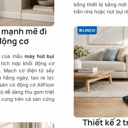
bổng thiết bị bằng mộ
trần nhà hoặc hút bụi 
 mạnh mẽ đi
động cơ
há của mẫu
máy hút bụi
 tích hợp khối động cơ
ỉ. Mạch cơ điện tử sấy
 hằng ngày, tạo ra lực
sàn có động cơ AllFloor
bị dễ dàng thu gom triệt
ú cưng trên cả sàn cứng
Thiết kế 2 