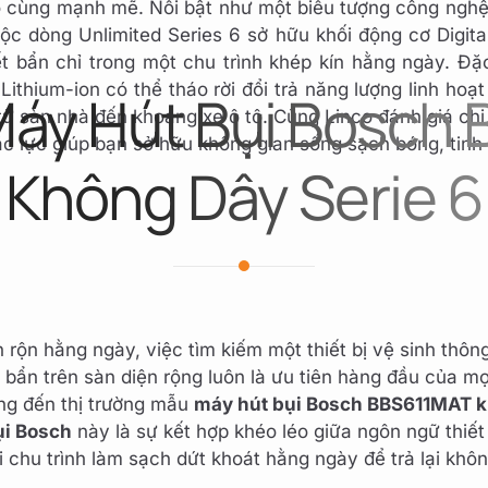
ô cùng mạnh mẽ. Nổi bật như một biểu tượng công ngh
ộc dòng Unlimited Series 6 sở hữu khối động cơ Digita
t bẩn chỉ trong một chu trình khép kín hằng ngày. Đặ
thium-ion có thể tháo rời đổi trả năng lượng linh hoạ
Máy Hút Bụi Bosch
i từ sàn nhà đến khoang xe ô tô. Cùng Linco đánh giá ch
ắc lực giúp bạn sở hữu không gian sống sạch bóng, tinh
Không Dây Serie 6
rộn hằng ngày, việc tìm kiếm một thiết bị vệ sinh thô
ẩn trên sàn diện rộng luôn là ưu tiên hàng đầu của mọ
ng đến thị trường mẫu
máy hút bụi Bosch BBS611MAT 
ụi Bosch
này là sự kết hợp khéo léo giữa ngôn ngữ thiết
 chu trình làm sạch dứt khoát hằng ngày để trả lại khôn