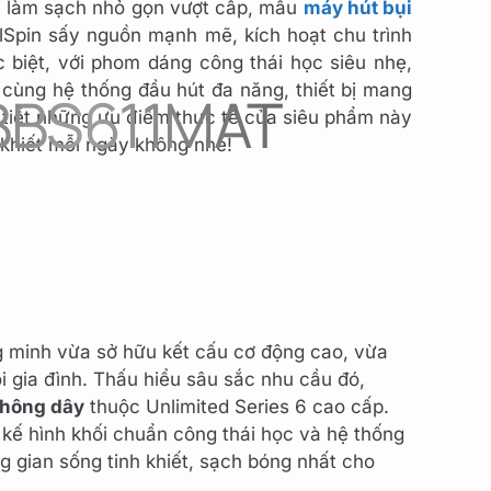
ệ làm sạch nhỏ gọn vượt cấp, mẫu
máy hút bụi
lSpin sấy nguồn mạnh mẽ, kích hoạt chu trình
c biệt, với phom dáng công thái học siêu nhẹ,
t cùng hệ thống đầu hút đa năng, thiết bị mang
 BBS611MAT
i tiết những ưu điểm thực tế của siêu phẩm này
 khiết mỗi ngày không nhé!
ng minh vừa sở hữu kết cấu cơ động cao, vừa
i gia đình. Thấu hiểu sâu sắc nhu cầu đó,
không dây
thuộc Unlimited Series 6 cao cấp.
 kế hình khối chuẩn công thái học và hệ thống
g gian sống tinh khiết, sạch bóng nhất cho