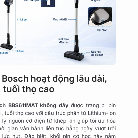
n Bosch hoạt động lâu dài,
tuổi thọ cao
sch BBS611MAT không dây
được trang bị pin
, tuổi thọ cao với cấu trúc phân tử Lithium-ion
lý nguồn cơ điện tử khép kín giúp tối ưu hóa
hời gian vận hành liên tục hằng ngày vượt trội
lực hút. Đặc biệt, khối pin cơ học này nằm