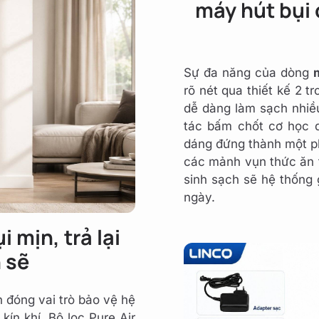
máy hút bụi 
Sự đa năng của dòng
rõ nét qua thiết kế 2 t
dễ dàng làm sạch nhiều
tác bấm chốt cơ học d
dáng đứng thành một p
các mảnh vụn thức ăn t
sinh sạch sẽ hệ thống 
ngày.
i mịn, trả lại
 sẽ
n đóng vai trò bảo vệ hệ
ín khí. Bộ lọc Pure Air