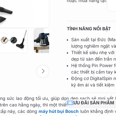
hoặc mua hàng tại:
TÍNH NĂNG NỔI BẬT
Sản xuất tại Đức (Ma
lượng nghiêm ngặt và
Thiết kế siêu nhẹ với
dẹp từ sàn đến trần 
Hệ thống Pin Power f
các thiết bị cầm ta
Động cơ DigitalSpin
kỳ êm ái và tiết kiệm
óng sức lao động tối ưu, giúp dọn dẹp sạch sẽ mọi vết
ƯU ĐÃI SẢN PHẨM
ên cao hằng ngày, thì một thiết bị dọn dẹp cầm tay linh
 cấp này, các dòng
máy hút bụi Bosch
luôn khẳng định v