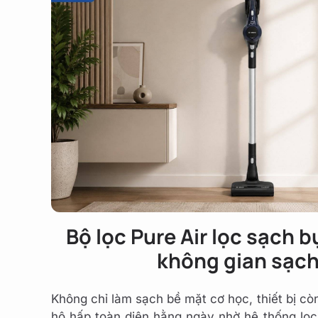
Bộ lọc Pure Air lọc sạch bụ
không gian sạch
Không chỉ làm sạch bề mặt cơ học, thiết bị cò
hô hấp toàn diện hằng ngày nhờ hệ thống lọc k