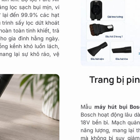
ng lọc sạch bụi mịn, vi
ữ lại đến 99.9% các hạt
 trình sấy lọc dứt khoát
oàn toàn tinh khiết, trả
cho gia đình hằng ngày.
ng kềnh khó luồn lách,
mang lại sự khô ráo, vệ
Trang bị pi
Mẫu
máy hút bụi Bo
Bosch hoạt động lâu dài
18V bền bỉ. Mạch quản 
năng lượng, mang lại t
mà không bị suy giảm 