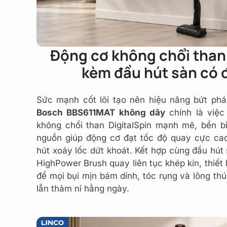
Động cơ không chổi than
kèm đầu hút sàn có 
Sức mạnh cốt lõi tạo nên hiệu năng bứt p
Bosch BBS611MAT không dây
chính là việc
không chổi than DigitalSpin mạnh mẽ, bền b
nguồn giúp động cơ đạt tốc độ quay cực cao
hút xoáy lốc dứt khoát. Kết hợp cùng đầu hút 
HighPower Brush quay liên tục khép kín, thiết 
để mọi bụi mịn bám dính, tóc rụng và lông th
lẫn thảm nỉ hằng ngày.