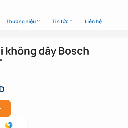
Thương hiệu
Tin tức
Liên hệ
i không dây Bosch
T
ND