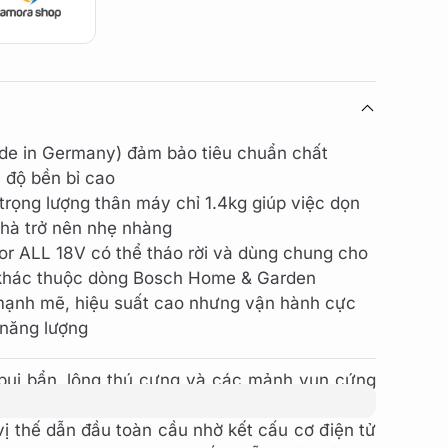
de in Germany) đảm bảo tiêu chuẩn chất
 độ bền bỉ cao
 trọng lượng thân máy chỉ 1.4kg giúp việc dọn
nhà trở nên nhẹ nhàng
or ALL 18V có thể tháo rời và dùng chung cho
y khác thuộc dòng Bosch Home & Garden
 mạnh mẽ, hiệu suất cao nhưng vận hành cực
 năng lượng
 bụi bẩn, lông thú cưng và các mảnh vụn cứng
 hoạt thế hệ mới chính là câu trả lời hoàn hảo.
ị thế dẫn đầu toàn cầu nhờ kết cấu cơ điện tử