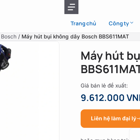
Trang chủ
Công ty
i Bosch
/
Máy hút bụi không dây Bosch BBS611MAT
Máy hút bụ
BBS611MA
Giá bán lẻ đề xuất:
9.612.000 V
Liên hệ làm đại lý