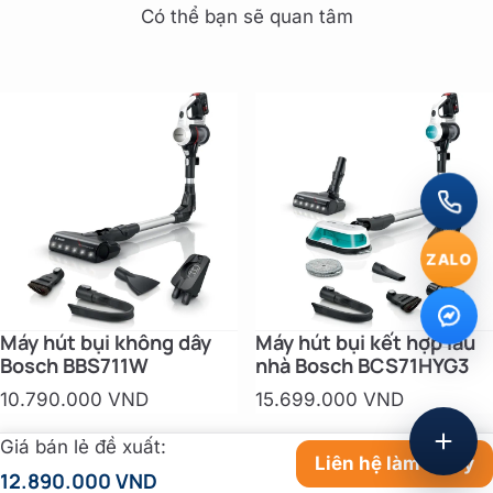
Có thể bạn sẽ quan tâm
ZALO
Máy hút bụi không dây
Máy hút bụi kết hợp lau
Bosch BBS711W
nhà Bosch BCS71HYG3
10.790.000 VND
15.699.000 VND
Giá bán lẻ đề xuất:
Liên hệ làm đại lý
12.890.000 VND