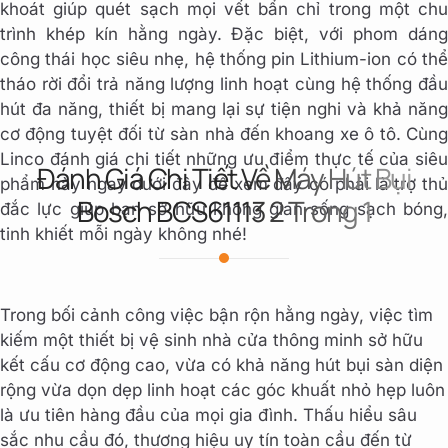
khoát giúp quét sạch mọi vết bẩn chỉ trong một chu
trình khép kín hằng ngày. Đặc biệt, với phom dáng
công thái học siêu nhẹ, hệ thống pin Lithium-ion có thể
tháo rời đổi trả năng lượng linh hoạt cùng hệ thống đầu
hút đa năng, thiết bị mang lại sự tiện nghi và khả năng
cơ động tuyệt đối từ sàn nhà đến khoang xe ô tô. Cùng
Linco đánh giá chi tiết những ưu điểm thực tế của siêu
Đánh Giá Chi Tiết Về Máy Hút Bụi
phẩm này ngay dưới đây để xem đây có phải là trợ thủ
Bosch BCS61113 2 Trong 1
đắc lực giúp bạn sở hữu không gian sống sạch bóng,
tinh khiết mỗi ngày không nhé!
Trong bối cảnh công việc bận rộn hằng ngày, việc tìm
kiếm một thiết bị vệ sinh nhà cửa thông minh sở hữu
kết cấu cơ động cao, vừa có khả năng hút bụi sàn diện
rộng vừa dọn dẹp linh hoạt các góc khuất nhỏ hẹp luôn
là ưu tiên hàng đầu của mọi gia đình. Thấu hiểu sâu
sắc nhu cầu đó, thương hiệu uy tín toàn cầu đến từ