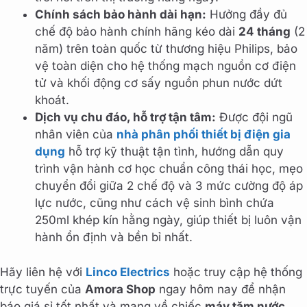
Chính sách bảo hành dài hạn:
Hưởng đầy đủ
chế độ bảo hành chính hãng kéo dài
24 tháng
(2
năm) trên toàn quốc từ thương hiệu Philips, bảo
vệ toàn diện cho hệ thống mạch nguồn cơ điện
tử và khối động cơ sấy nguồn phun nước dứt
khoát.
Dịch vụ chu đáo, hỗ trợ tận tâm:
Được đội ngũ
nhân viên của
nhà phân phối thiết bị điện gia
dụng
hỗ trợ kỹ thuật tận tình, hướng dẫn quy
trình vận hành cơ học chuẩn công thái học, mẹo
chuyển đổi giữa 2 chế độ và 3 mức cường độ áp
lực nước, cũng như cách vệ sinh bình chứa
250ml khép kín hằng ngày, giúp thiết bị luôn vận
hành ổn định và bền bỉ nhất.
Hãy liên hệ với
Linco Electrics
hoặc truy cập hệ thống
trực tuyến của
Amora Shop
ngay hôm nay để nhận
báo giá sỉ tốt nhất và mang về chiếc
máy tăm nước