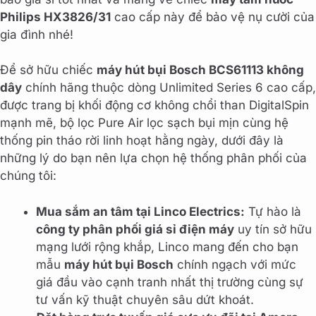
Philips HX3826/31
cao cấp này để bảo vệ nụ cười của
gia đình nhé!
Để sở hữu chiếc
máy hút bụi Bosch BCS61113 không
dây
chính hãng thuộc dòng Unlimited Series 6 cao cấp,
được trang bị khối động cơ không chổi than DigitalSpin
mạnh mẽ, bộ lọc Pure Air lọc sạch bụi mịn cùng hệ
thống pin tháo rời linh hoạt hằng ngày, dưới đây là
những lý do bạn nên lựa chọn hệ thống phân phối của
chúng tôi:
Mua sắm an tâm tại Linco Electrics:
Tự hào là
công ty phân phối giá sỉ điện máy
uy tín sở hữu
mạng lưới rộng khắp, Linco mang đến cho bạn
mẫu
máy hút bụi Bosch
chính ngạch với mức
giá đầu vào cạnh tranh nhất thị trường cùng sự
tư vấn kỹ thuật chuyên sâu dứt khoát.