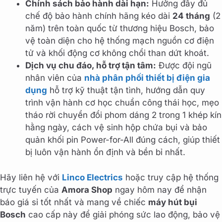
Chính sách bảo hành dài hạn:
Hưởng đầy đủ
chế độ bảo hành chính hãng kéo dài
24 tháng
(2
năm) trên toàn quốc từ thương hiệu Bosch, bảo
vệ toàn diện cho hệ thống mạch nguồn cơ điện
tử và khối động cơ không chổi than dứt khoát.
Dịch vụ chu đáo, hỗ trợ tận tâm:
Được đội ngũ
nhân viên của
nhà phân phối thiết bị điện gia
dụng
hỗ trợ kỹ thuật tận tình, hướng dẫn quy
trình vận hành cơ học chuẩn công thái học, mẹo
tháo rời chuyển đổi phom dáng 2 trong 1 khép kín
hằng ngày, cách vệ sinh hộp chứa bụi và bảo
quản khối pin Power-for-All đúng cách, giúp thiết
bị luôn vận hành ổn định và bền bỉ nhất.
Hãy liên hệ với
Linco Electrics
hoặc truy cập hệ thống
trực tuyến của
Amora Shop
ngay hôm nay để nhận
báo giá sỉ tốt nhất và mang về chiếc
máy hút bụi
Bosch
cao cấp này để giải phóng sức lao động, bảo vệ