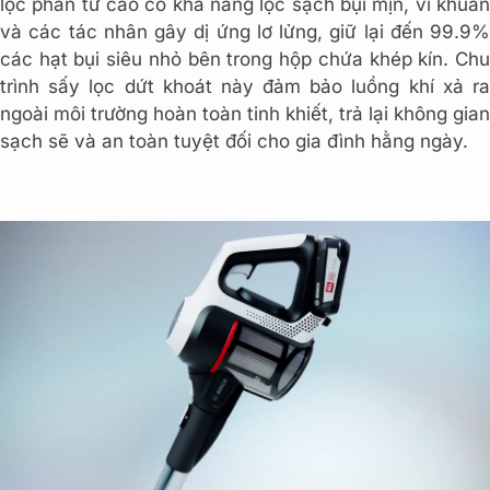
lọc phân tử cao có khả năng lọc sạch bụi mịn, vi khuẩn
và các tác nhân gây dị ứng lơ lửng, giữ lại đến 99.9%
các hạt bụi siêu nhỏ bên trong hộp chứa khép kín. Chu
trình sấy lọc dứt khoát này đảm bảo luồng khí xả ra
ngoài môi trường hoàn toàn tinh khiết, trả lại không gian
sạch sẽ và an toàn tuyệt đối cho gia đình hằng ngày.