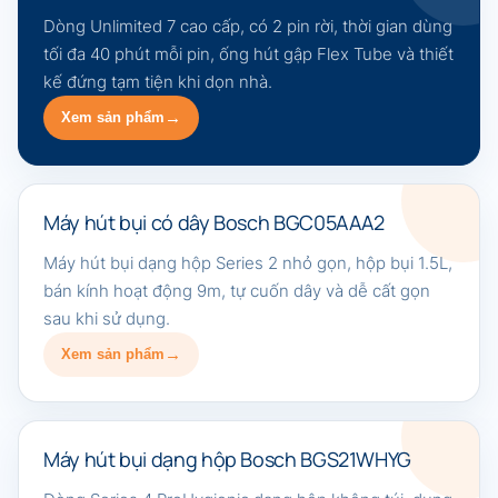
Dòng Unlimited 7 cao cấp, có 2 pin rời, thời gian dùng
tối đa 40 phút mỗi pin, ống hút gập Flex Tube và thiết
kế đứng tạm tiện khi dọn nhà.
Xem sản phẩm
Máy hút bụi có dây Bosch BGC05AAA2
Máy hút bụi dạng hộp Series 2 nhỏ gọn, hộp bụi 1.5L,
bán kính hoạt động 9m, tự cuốn dây và dễ cất gọn
sau khi sử dụng.
Xem sản phẩm
Máy hút bụi dạng hộp Bosch BGS21WHYG