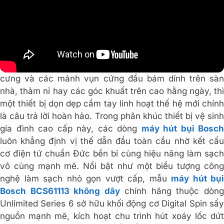
Nếu bạn đang tìm kiếm một giải pháp giải phóng sức
lao động tối ưu, giúp đánh bay mọi bụi bẩn, lông thú
cưng và các mảnh vụn cứng đầu bám dính trên sàn
nhà, thảm nỉ hay các góc khuất trên cao hằng ngày, thì
một thiết bị dọn dẹp cầm tay linh hoạt thế hệ mới chính
là câu trả lời hoàn hảo. Trong phân khúc thiết bị vệ sinh
gia đình cao cấp này, các dòng
máy hút bụi Bosch
luôn khẳng định vị thế dẫn đầu toàn cầu nhờ kết cấu
cơ điện tử chuẩn Đức bền bỉ cùng hiệu năng làm sạch
vô cùng mạnh mẽ. Nổi bật như một biểu tượng công
nghệ làm sạch nhỏ gọn vượt cấp, mẫu
máy hút bụi
Bosch BCS61113 không dây
chính hãng thuộc dòn
Unlimited Series 6 sở hữu khối động cơ Digital Spin sấy
nguồn mạnh mẽ, kích hoạt chu trình hút xoáy lốc dứt