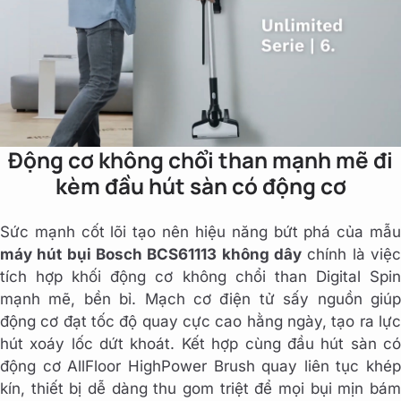
Động cơ không chổi than mạnh mẽ đi
kèm đầu hút sàn có động cơ
Sức mạnh cốt lõi tạo nên hiệu năng bứt phá của mẫu
máy hút bụi Bosch BCS61113 không dây
chính là việc
tích hợp khối động cơ không chổi than Digital Spin
mạnh mẽ, bền bỉ. Mạch cơ điện tử sấy nguồn giúp
động cơ đạt tốc độ quay cực cao hằng ngày, tạo ra lực
hút xoáy lốc dứt khoát. Kết hợp cùng đầu hút sàn có
động cơ AllFloor HighPower Brush quay liên tục khép
kín, thiết bị dễ dàng thu gom triệt để mọi bụi mịn bám