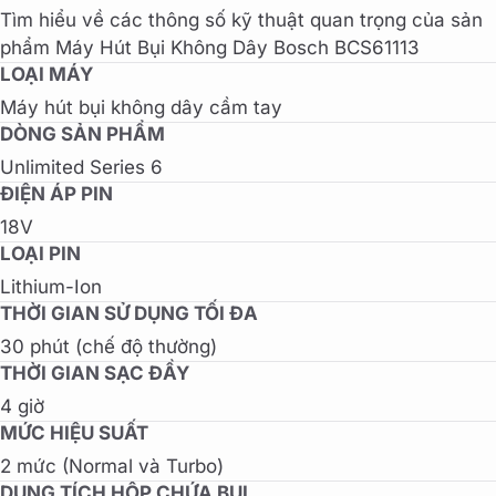
Tìm hiểu về các thông số kỹ thuật quan trọng của sản
phẩm Máy Hút Bụi Không Dây Bosch BCS61113
LOẠI MÁY
Máy hút bụi không dây cầm tay
DÒNG SẢN PHẨM
Unlimited Series 6
ĐIỆN ÁP PIN
18V
LOẠI PIN
Lithium-Ion
THỜI GIAN SỬ DỤNG TỐI ĐA
30 phút (chế độ thường)
THỜI GIAN SẠC ĐẦY
4 giờ
MỨC HIỆU SUẤT
2 mức (Normal và Turbo)
DUNG TÍCH HỘP CHỨA BỤI